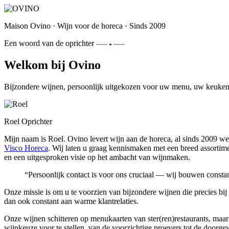
Maison Ovino
·
Wijn voor de horeca
·
Sinds 2009
Een woord van de oprichter
Welkom bij Ovino
Bijzondere wijnen, persoonlijk uitgekozen voor uw menu, uw keuken
Roel
Oprichter
Mijn naam is Roel. Ovino levert wijn aan de horeca, al sinds 2009 we
Visco Horeca
. Wij laten u graag kennismaken met een breed assortime
en een uitgesproken visie op het ambacht van wijnmaken.
“
Persoonlijk contact is voor ons cruciaal — wij bouwen constan
Onze missie is om u te voorzien van bijzondere wijnen die precies b
dan ook constant aan warme klantrelaties.
Onze wijnen schitteren op menukaarten van ster(ren)restaurants, maar
wijnkeuze voor te stellen, van de voorzichtige proevers tot de doorge