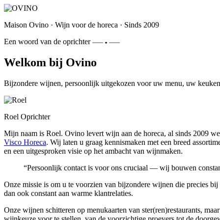
Maison Ovino
·
Wijn voor de horeca
·
Sinds 2009
Een woord van de oprichter
Welkom bij Ovino
Bijzondere wijnen, persoonlijk uitgekozen voor uw menu, uw keuken
Roel
Oprichter
Mijn naam is Roel. Ovino levert wijn aan de horeca, al sinds 2009 we
Visco Horeca
. Wij laten u graag kennismaken met een breed assortime
en een uitgesproken visie op het ambacht van wijnmaken.
“
Persoonlijk contact is voor ons cruciaal — wij bouwen constan
Onze missie is om u te voorzien van bijzondere wijnen die precies b
dan ook constant aan warme klantrelaties.
Onze wijnen schitteren op menukaarten van ster(ren)restaurants, maar
wijnkeuze voor te stellen, van de voorzichtige proevers tot de doorge